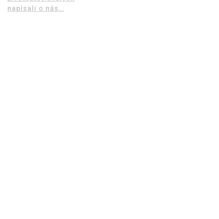
napísali o nás…
f
i
k