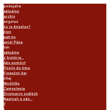
podujatia
aktuálne
archív
angelus
čo je Angelus?
člen
patrón
anjel Pána
tím
aktuálne
z histórie…
Ako pomôcť
Posily do tímu
Finančný dar
čítaj
Modlitby
Zamyslenia
Životopisy svätých
Napísali o nás…
F
I