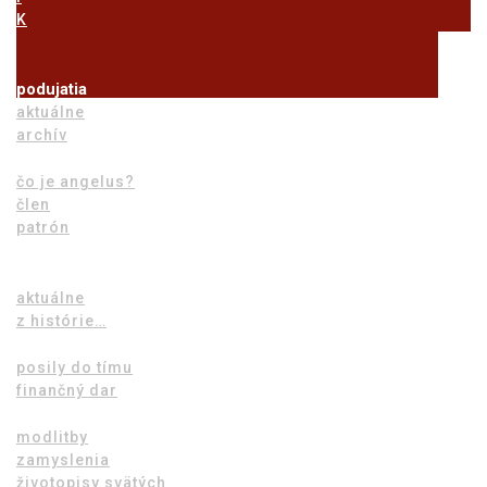
K
podujatia
aktuálne
archív
angelus
čo je angelus?
člen
patrón
anjel pána
tím
aktuálne
z histórie…
ako pomôcť
posily do tímu
finančný dar
čítaj
modlitby
zamyslenia
životopisy svätých