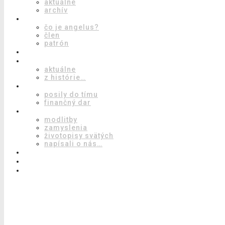
aktuálne
archív
angelus
čo je angelus?
člen
patrón
anjel pána
tím
aktuálne
z histórie…
ako pomôcť
posily do tímu
finančný dar
čítaj
modlitby
zamyslenia
životopisy svätých
napísali o nás…
f
i
k