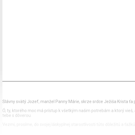
Slávny svätý Jozef, manžel Panny Márie, skrze srdce Ježiša Krista ťa
Ó, ty, ktorého moc má prístup k všetkým našim potrebám a ktorý vieš, a
tebe s dôverou.
Vezmi, prosíme, do svojej láskyplnej starostlivosti túto dôležitú a ťažk