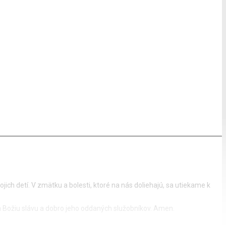
ich detí. V zmätku a bolesti, ktoré na nás doliehajú, sa utiekame k
l na Božiu slávu a dobro jeho oddaných služobníkov. Amen.