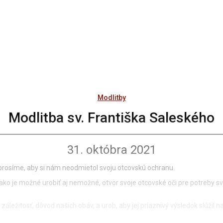
Modlitby
Modlitba sv. Františka Saleského
31. októbra 2021
 prosíme, aby si nám neodmietol svoju otcovskú ochranu.
ko je možné urobiť aj nemožné, otvor svoje otcovské oči pre potreby svoj
ú záležitosť, dôvod našich obáv, a urob, aby jej priaznivý výsledok slúži