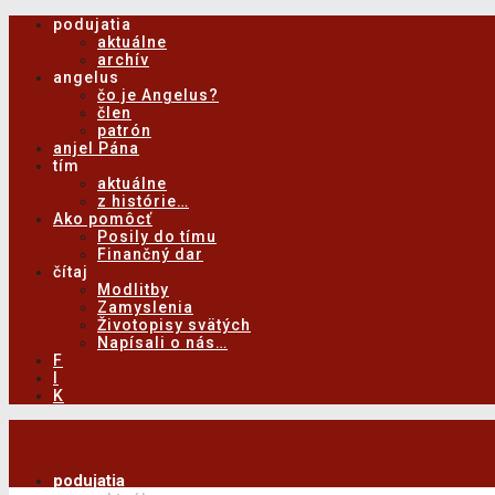
podujatia
aktuálne
archív
angelus
čo je Angelus?
člen
patrón
anjel Pána
tím
aktuálne
z histórie…
Ako pomôcť
Posily do tímu
Finančný dar
čítaj
Modlitby
Zamyslenia
Životopisy svätých
Napísali o nás…
F
I
K
podujatia