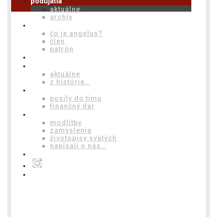
podujatia
aktuálne
archív
angelus
čo je angelus?
člen
patrón
anjel pána
tím
aktuálne
z histórie…
ako pomôcť
posily do tímu
finančný dar
čítaj
modlitby
zamyslenia
životopisy svätých
napísali o nás…
f
i
k