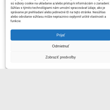
31. októbra 2021
sú súbory cookie na ukladanie a/alebo prístup k informáciám o zariadení.
Súhlas s týmito technológiami nám umožní spracovávať údaje, ako je
Slávny svätý Jozef, manžel Panny Márie, skrze srdce Ježiša
správanie pri prehliadaní alebo jedinečné ID na tejto stránke. Nesúhlas
Krista ťa prosíme, aby si nám neodmietol svoju otcovskú
alebo odvolanie súhlasu môže nepriaznivo ovplyvniť určité vlastnosti a
ochranu.
funkcie.
Ó, ty, ktorého moc má prístup k všetkým našim potrebám a
Prijať
ktorý vieš, ako je možné urobiť aj nemožné, otvor svoje otcovské
oči pre potreby svojich detí. V zmätku a bolesti, ktoré na nás
doliehajú, sa utiekame k tebe s dôverou.
Odmietnuť
Vezmi, prosíme, do svojej láskyplnej starostlivosti túto dôležitú a
Zobraziť predvoľby
ťažkú záležitosť, dôvod našich obáv, a urob, aby jej priaznivý
výsledok slúžil na Božiu slávu a dobro jeho oddaných
služobníkov. Amen.
© Copyright Spoločenstvo Angelus 2026