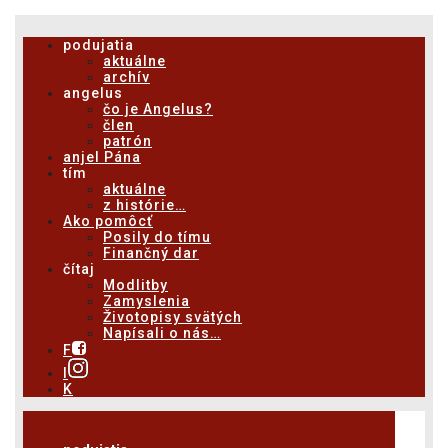
podujatia
aktuálne
archív
angelus
čo je Angelus?
člen
patrón
anjel Pána
tím
aktuálne
z histórie…
Ako pomôcť
Posily do tímu
Finančný dar
čítaj
Modlitby
Zamyslenia
Životopisy svätých
Napísali o nás…
F
I
K