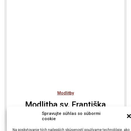
Modlitby
Modlitba sv. Františka
Saleského
Spravujte súhlas so súbormi
cookie
Na poskytovanie tých najlepších skúseností používame technológie, ako