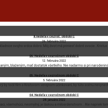
8.nedeľa v cezroč. období C
26. februára 2022
dnice svojho srdca dobro. Môj život má priniesť dobré ovocie...Kristus 
06. Nedeľa v cezročnom období C
12. februára 2022
aným, blaženým, mať dostatok všetkého. Nie nadarmo si pri narodenin
05. Nedeľa v cezročnom období C
5. februára 2022
orý by točil film o Kristovom verejnom účinkovaní, by túto scénu nevynech
04. Nedeľa v cezročnom období C
28. januára 2022
ci, všemohúci, neomylný, je láskou a milosrdenstvom... Ale napriek to