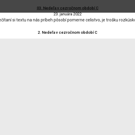
03. Nedeľa v cezročnom období C
23. januára 2022
čítaní si textu na nás príbeh pôsobí pomerne celistvo, je trošku rozkúsk
2. Nedeľa v cezročnom období C
14. januára 2022
Sv. Písma, ale ponúkajú sa nám aj ako možnosť k rozjímaniu v modlitbe sv.
Krst Krista Pána
7. januára 2022
ti, ... Myslím, že každý vie, čo je to milovať a aké hlboké prežívanie to m
Nedeľa Svätej rodiny
26. decembra 2021
 Rodina“ môže vyzerať aj takto: Obraz staršieho Jozefa, Márie, so zbožne
4. adventná nedeľa rok C
17. decembra 2021
 dôležitá postava novozákonných dejín. Ohlasoval a pripravoval srdcia n