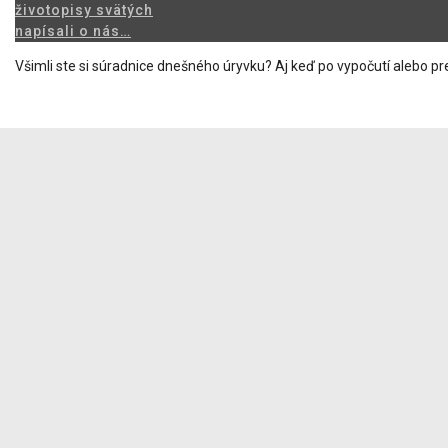
životopisy svätých
napísali o nás…
f
Všimli ste si súradnice dnešného úryvku? Aj keď po vypočutí alebo pre
i
k
Udalosti dnešného čítania z Evanjelia môžeme nájsť nielen pri čítaní 
Milovali ste už niekoho? Je jedno koho... rodičov, manžela, manželku, de
Idylka Vianoc, ktorú si asi väčšina z nás predstaví, keď sa povie „sv.
Počas posledných adventných nedieľ sme kráčali s Jánom. Ján je veľmi