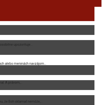
osobitne upozorňuje...
ách alebo meninách navzájom...
al. A právom,...
mu, že Boh sklamať nemôže,...