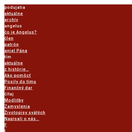
podujatia
aktuálne
archív
angelus
čo je Angelus?
člen
patrón
anjel Pána
tím
aktuálne
z histórie…
Ako pomôcť
Posily do tímu
Finančný dar
čítaj
Modlitby
Zamyslenia
Životopisy svätých
Napísali o nás…
F
I