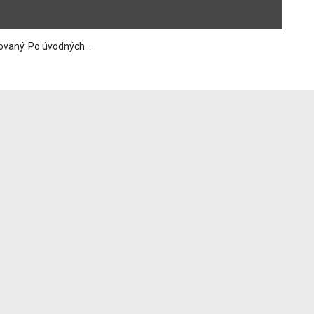
ovaný. Po úvodných...
 ruženca svetla....
ôže byť....
 zopnutými...
a príchod Krista....